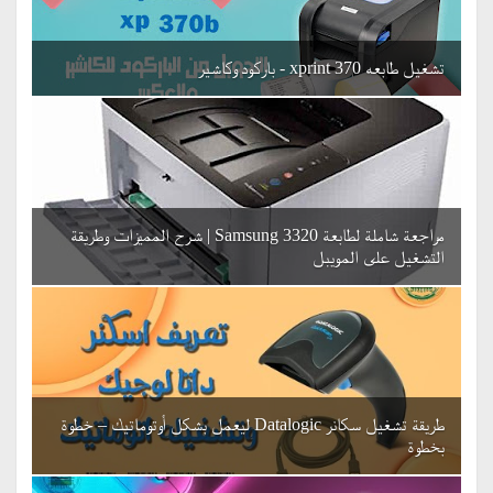
تشغيل طابعه 370 xprint - باركود وكاشير
مراجعة شاملة لطابعة Samsung 3320 | شرح المميزات وطريقة
التشغيل على المويبل
طريقة تشغيل سكانر Datalogic ليعمل بشكل أوتوماتيك – خطوة
بخطوة