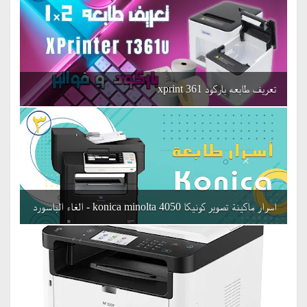
تعريف طابعه باركود 361 xprint
اسرار ماكينة تصوير كونيكا 4050 konica minolta - الغاء الباسورد