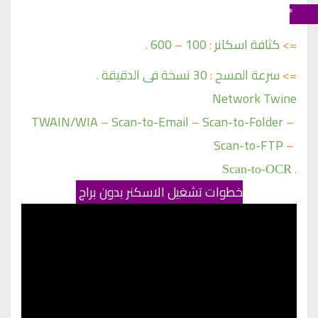
 * خصائص الاسكانر :- 
=>
كثافة اسكانر
:
100
–
600
.
=>
سرعة المسح
:
30 نسخة فى الدقيقة
.
Network Twine
TWAIN/WIA
–
Scan-to-Email
–
Scan-to-Folder
–
Scan-to-FTP
–
.
Scan-to-OCR
خطوات تشغيل الاسكنر بدون براج 