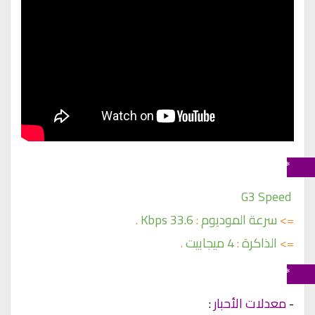
 * خصائص الفاكس :- 
G3 Speed 
=>
سرعة الموديوم
:
33.6 Kbps
.
=>
الذاكرة
:
4 ميجابيت
.
 * الأحبار :- 
- 
معدلات الأحبار
 :