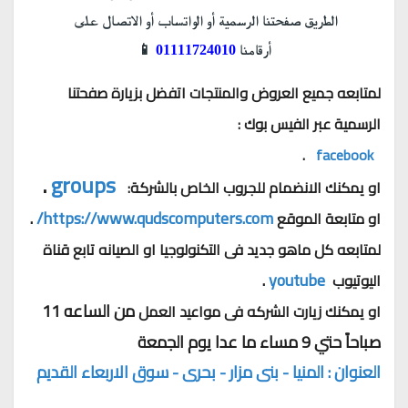
الطريق صفحتنا الرسمية أو الواتساب أو الاتصال على 
أرقامنا 
01111724010
 📱
لمتابعه جميع العروض والمنتجات اتفضل بزيارة صفحتنا 
الرسمية عبر الفيس بوك :
 .
facebook  
 .
groups
او يمكنك الانضمام للجروب الخاص بالشركة:  
 .
https://www.qudscomputers.com/
او متابعة الموقع 
لمتابعه كل ماهو جديد فى التكنولوجيا او الصيانه تابع قناة 
 . 
youtube
اليوتيوب
 من الساعه 11 
او يمكنك زيارت الشركه فى مواعيد العمل
صباحاً حتي 9 مساء ما عدا يوم الجمعة
العنوان : المنيا - بنى مزار - بحرى - سوق الاربعاء القديم