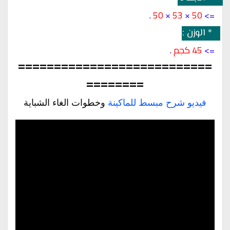
.
50
×
53
×
50
=> 
 *
 الوزن 
:- 
=> 
45 كجم
.
===========================
========
فيديو شرح مبسط للماكينة
 وخطوات الغاء الشباية