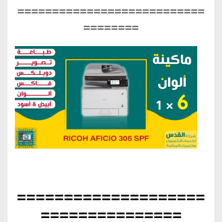
===========================
========
====================
===============