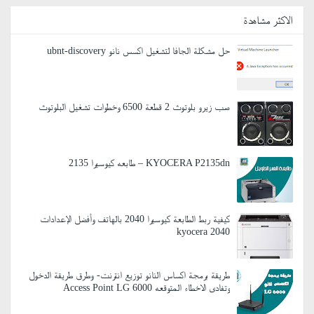
الاكثر مشاهدة
حل مشكلة الجافا لتشغيل اكسس نانو ubnt-discovery
صب زيرو بلوتوث 2 قطعة 6500 وخطوات تشغيل البلوتوث
KYOCERA P2135dn – طابعه كيوسيرا 2135
كيفية ربط الطابعة كيوسيرا 2040 بالهاتف وأفضل الإعدادات
kyocera 2040
طريقة برمجة اكساس النانو توزيع انترنت- وطرق طريقة الدخول
وتفادى الاخطاء المتوقعه Access Point LG 6000