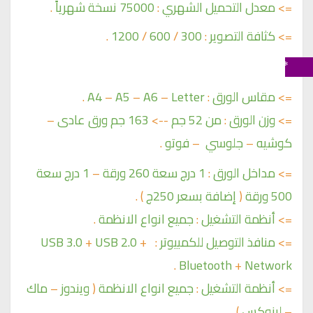
=> 
معدل التحميل الشهري 
:
 75000 نسخة شهرياً 
.
=> 
كثافة التصوير 
:
 300 
/
 600 
/
 1200 
.
 * خصائص الطباعة :- 
=> 
مقاس الورق 
:
 Letter 
–
 A6 
–
 A5 
–
A4 
.
=> 
وزن الورق
:
من 52 جم
 --> 
163 جم ورق عادى
–
كوشيه
–
جلوسي 
–
فوتو
.
=> 
مداخل الورق
:
1 درج سعة 260 ورقة
–
1 درج سعة 
500 ورقة 
( 
إضافة بسعر 250ج 
)
.
=> 
أنظمة التشغيل
:
جميع انواع الانظمة
.
=> 
منافذ التوصيل للكمبيوتر
: 
 + 
USB 2.0
 + 
USB 3.0
.
Bluetooth
 + 
Network
=>
أنظمة التشغيل
:
جميع انواع الانظمة
( 
ويندوز
–
ماك
–
لينوكس
)
.