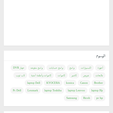
الوسوم
أجهزة
اكسسوارات
برامج
برامج حسابات
برامج منتوعه
جهاز DVR
طابعات
عروض
كاشير
كاميرات
كاميرات وأنظمة أمنية
لاب توب
laptop Dell
KYOCERA
konica
Canon
Brother
Pc Dell
Lexmark
laptop Toshiba
laptop Lenvoo
laptop Hp
Samsung
Ricoh
pc hp