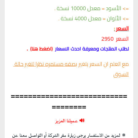
=>
الأسود 
= 
معدل 10000 نسخة
.
=>
الألوان 
= 
معدل 4000 نسخة
.
السعر 
:
السعر  2950
  .
لطلب المنتجات ومعرفة احدث الاسعار 
 (
اضغط هنا
)
مع العلم ان السعر يتغير 
بصفه مستمره نظرا لتغير حالة 
السوق
===========================
========
🔊 عميلنا العزيز 
 🔅 لمزيد من الاستفسار يرجى زيارة مقر الشركة أو التواصل معنا عن 