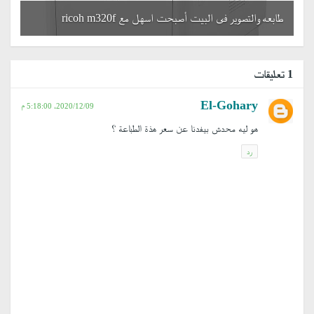
طابعه والتصوير فى البيت أصبحت اسهل مع ricoh m320f
1 تعليقات
El-Gohary
09‏/12‏/2020، 5:18:00 م
هو ليه محدش بيفدنا عن سعر هذة الطباعة ؟
رد