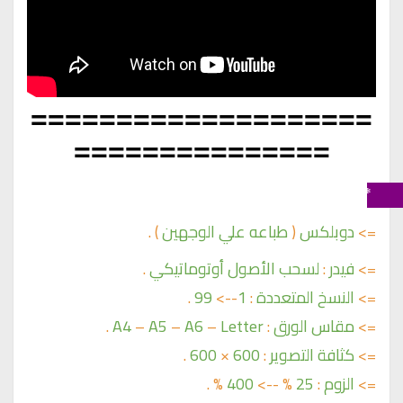
====================
===============
 * خصائص التصوير :- 
=> 
دوبلكس 
(
طباعه علي الوجهين 
) .
=> 
فيدر 
:
لسحب الأصول أوتوماتيكي 
.
=> 
النسخ المتعددة 
:
 1
-->
 99 
.
=> 
مقاس الورق 
:
 Letter 
–
 A6 
–
 A5 
–
A4 
.
=> 
كثافة التصوير 
:
 600 
×
 600 
.
=> 
الزوم 
:
 25 
%
 --> 
400 
%
.