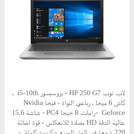
لاب توب HP 250 G7 - بروسيسور i5-10th ،
كاش 6 ميجا ، رباعي النواة - فيجا
Nvidia
Geforce
- رامات 8 جيجا PC4 - شاشة 15.6
عالية الدقة HD مضادة للانعكاس - قوة اضائة
220 شمعة في المتر المربع - كيبورد كاملة -