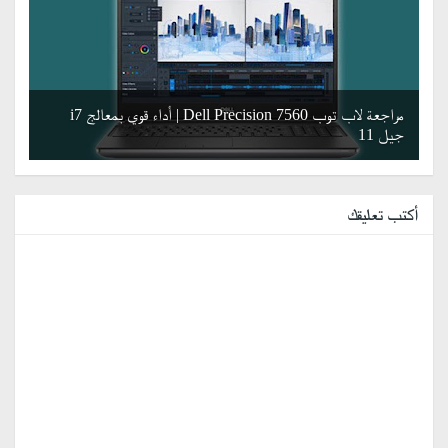
مراجعة لاب توب Dell Precision 7560 | أداء قوي بمعالج i7
جيل 11
أكتب تعليقك