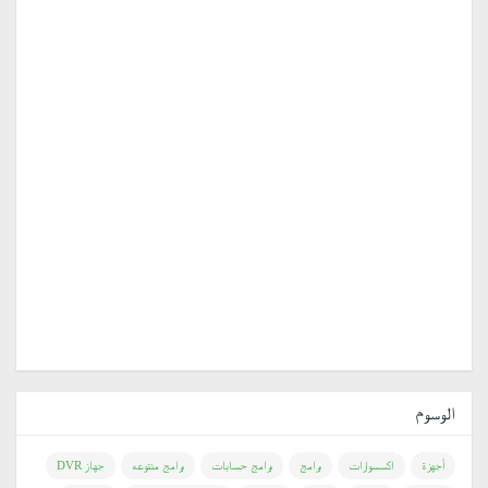
الوسوم
أجهزة
اكسسوارات
برامج
برامج حسابات
برامج منتوعه
جهاز DVR