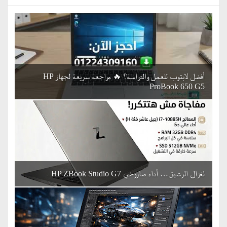
أفضل لابتوب للعمل والدراسة؟ 🔥 مراجعة سريعة لجهاز HP
ProBook 650 G5
لغزال الرشيق… أداء صاروخي HP ZBook Studio G7