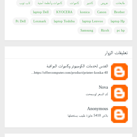
طابعات
عروض
كاشير
كاميرات
كاميرات وأنظمة أمنية
لاب توب
laptop Dell
KYOCERA
konica
Canon
Brother
Pc Dell
Lexmark
laptop Toshiba
laptop Lenvoo
laptop Hp
Samsung
Ricoh
pc hp
تعليقات الزوار
القدس لخدمات الكومبيوتر وكاميرات المراقبة
https://offercomputer.com/product/printer-konka-40...
Nova
كم السعر لوسمحت
Anonymous
بلاش 5410 عاوزة طبيب يستعملها