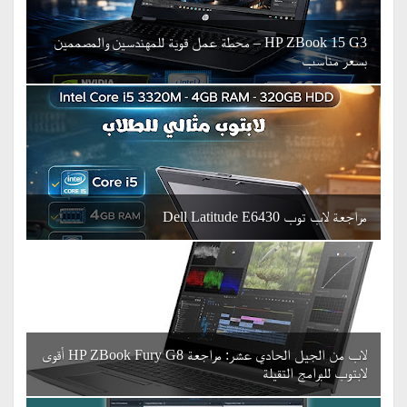
HP ZBook 15 G3 – محطة عمل قوية للمهندسين والمصممين
بسعر مناسب
مراجعة لاب توب Dell Latitude E6430
لاب من الجيل الحادي عشر: مراجعة HP ZBook Fury G8 أقوى
لابتوب للبرامج التقيلة