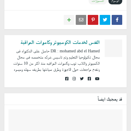
الوسوم
اكسسوارات
القدس لخدمات الكومبيوتر وكاميرات المراقبة
DR : mohamed abd el Hamed حاصل على الدكتوراه فى
مجال تكنولوجيا التعليم وتم تاسيس شركه متخصصه فى مجال
الكمبيوتر واللاب توب وكاميرات المراقبه منذ اكثر من 10 سنوات
ونقدم مراجعات حول الاجهزة وطرق صيانتها بطريقه سهله وميسره
قد يعجبك ايضاُ