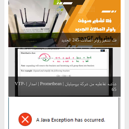
فك تشفير راوتر اتصالات 245 الجديد
شاشه تفاعليه من شركة بروميثيان | Promethean | اصدار | VTP-
65