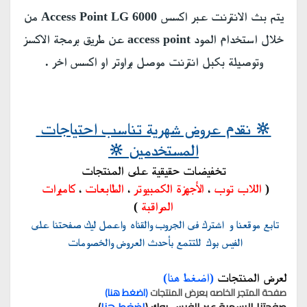
يتم بث الانترنت عبر اكسس Access Point LG 6000 من
خلال استخدام المود access point عن طريق برمجة الاكسز
وتوصيلة بكبل انترنت موصل براوتر او اكسس اخر .
🔆 نقدم عروض شهرية تناسب احتياجات 
المستخدمين 🔆
تخفيضات حقيقية على المنتجات
( 
اللاب توب
 ، 
الأجهزة الكمبيوتر
 ، 
الطابعات
 ، 
كاميرات 
المراقبة
 )
تابع موقعنا و  اشترك فى الجروب والقناه  واعمل ليك صفحتنا على 
الفيس بوك  للتتمع بأحدث العروض والخصومات 
لعرض المنتجات 
(اضغط هنا) 
صفحة المتجر الخاصه بعرض المنتجات 
(اضغط هنا)
  .