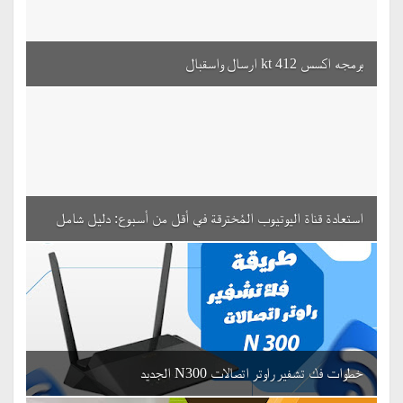
برمجه اكسس kt 412 ارسال واسقبال
استعادة قناة اليوتيوب المُخترقة في أقل من أسبوع: دليل شامل
خطوات فك تشفير راوتر اتصالات N300 الجديد