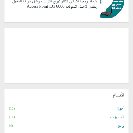
طريقة برمجة اكساس النانو توزيع انترنت- وطرق طريقة الدخول
وتفادى الاخطاء المتوقعه Access Point LG 6000
الأقسام
أجهزة
(15)
اكسسوارات
(16)
برامج
(4)